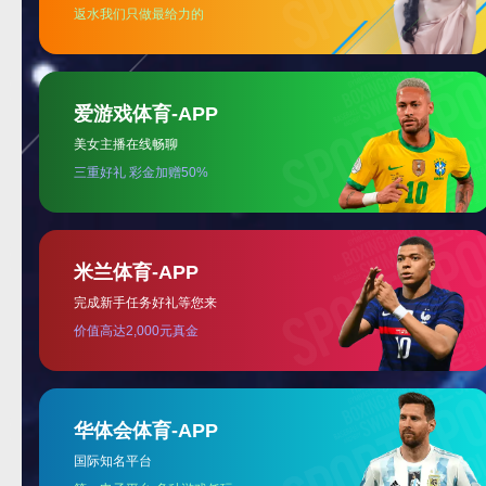
前向叶轮产生的压力最大，在流
需叶轮直径最大，而效率一般较高
合适的速度分布，一般采用曲线型
漏。叶片与盖盘的联接采用焊接或
的。
轴流式通风机
手机浏览
轴流式通风机工作时，动力机驱
微信扫一扫
轴向排出。轴流通风机的布置形式
斜流式通风机
斜流通风机又称混流通风机，在
出。通风机的叶轮和机壳的形状
横流式通风机
横流通风机是具有前向多翼叶轮
体在叶轮内两次受到叶片的力的
与其他类型低速通风机相比，横
子宽度上仍保持流动均匀。它的
通风机的性能参数主要有流量、