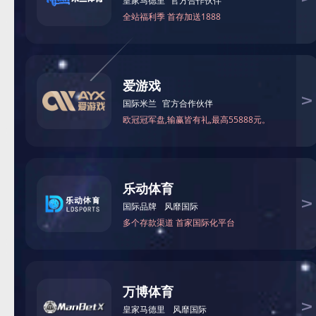
新闻资讯
您的位置：
南通恒扬
>>>
新闻资