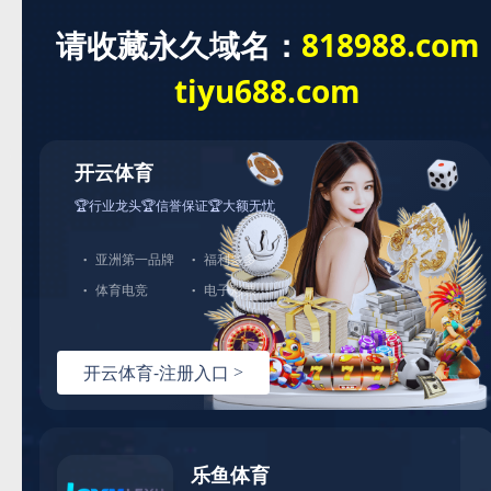
本站首页
公司简介
产品展示
新闻资讯
案例展示
资