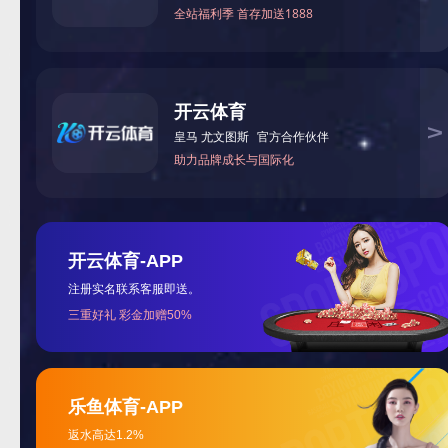
公司新闻
行业资讯
完美online(中国)
公司信息
按气体流动方向分类
0513-88475909
电话
0513-88475929
传真
离心式通风机
电子邮箱
按气体流动方向的不同，通风
nthylab@163.com
离心式通风机
销售热线:
离心通风机工作时，动力机（主
13382358518
动力作用，气体压力和速度得以提
13951380855
平面内，故又称径流通风机。
13813795089
离心通风机主要由叶轮和机壳组
在线客服
心通风机一般为单侧进气，用单
QQ1
46115849
叶轮是通风机的主要部件，它的
QQ2
33715519
通风机平稳地转动。按叶片出口方
保
存公司信息（扫描即可）
向叶轮的叶片顶部是向径向的，又
管道通风机