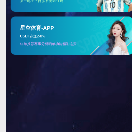
量，以单位时间内流经通风机的气
是指通风机的输入功率，即轴功
通风机未来的发展将进一步提高
离心通风机；降低通风机噪声；提
按压力分类
屋顶通风机
1.低压离心通风机：风机进口为
2.中压离心通风机：风机进口为
3.高压离心通风机：风机进口为标
4.低压轴流通风机：风机进口为
5.高压轴流通风机：风机进口为标准
按比例大小分类
比转速是指要达到单位流量和
1.低比转速通风机（ns=11~30
2.中比转速通风机（ns=30~60
3.高比转速通风机（ns=60~81
按用途分类